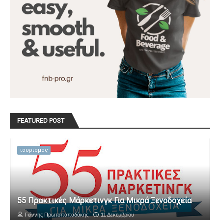
FEATURED POST
τουρισμός
55 Πρακτικές Μάρκετινγκ Για Μικρά Ξενοδοχεία
Γιάννης Πρωτοπαπαδάκης
11 Δεκεμβρίου