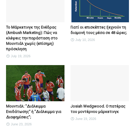
To Μάρκετινγκ της Ενέδρας
Γιατί οι επισκέπτες ξεχνούν τη
(Ambush Marketing): Πώς να
διαμονή τους μέσα σε 48 ώρες;
κλέψεις την παράσταση στο
July 10, 2026
Μουντιάλ χωρίς (επίσημη)
πρόσκληση
July 19, 2026
Μουντιάλ: "Διάλειμμα
Josiah Wedgwood. Ο πατέρας
Ενυδάτωσης" ή "Διάλειμμα για
του μοντέρνου μάρκετινγκ
Διαφημίσεις";
June 19, 2026
June 23, 2026