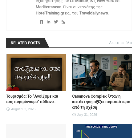
εξυπηρέτησης, σε
Le Monde
,
IST
,
New York
και
Mediterranean
. Είναι συνεργάτης της
HotelTraining.gr
και του
Traveldailynews
.
RELATED POSTS
Δείτε τα όλα
Τουρισμός: Το "Ανοίξαμε και
Casanova Complex: Όταν η
σας περιμένουμε" πέθανε...
κατάκτηση αξίζει περισσότερο
από τη σχέση
August 02, 2026
July 31, 2026