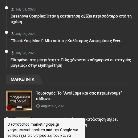
July 31, 2026
Casanova Complex: Όταν η κατάκτηση αξίζει περισσότερο από τη
σχέση
July 29, 2026
"Thank You, Mοm". Μία από τις Καλύτερες Διαφημίσεις Ever...
July 28, 2026
Εθισμένοι στη μετριότητα: Πώς χάνονται καθημερινά οι «στιγμές
μαγείας» στην εξυπηρέτηση
ΜΑΡΚΕΤΙΝΓΚ
Τουρισμός: Το "Ανοίξαμε και σας περιμένουμε"
πέθανε...
August 02, 2026
Casanova Complex: Όταν η κατάκτηση αξίζει
Ο ιστότοπος marketing-tips.gr
περισσότερο από τη σχέση
χρησιμοποιεί cookies από την Google για
July 31, 2026
να παρέχει τις υπηρεσίες του και να