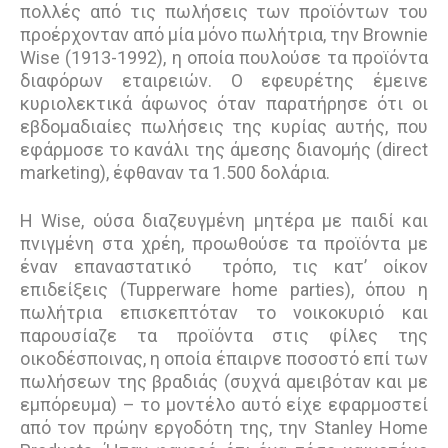
πολλές από τις πωλήσεις των προϊόντων του
προέρχονταν από µία μόνο πωλήτρια, την Brownie
Wise (1913-1992), η οποία πουλούσε τα προϊόντα
διαφόρων εταιρειών. Ο εφευρέτης έµεινε
κυριολεκτικά άφωνος όταν παρατήρησε ότι οι
εβδοµαδιαίες πωλήσεις της κυρίας αυτής, που
εφάρμοσε το κανάλι της άμεσης διανομής (direct
marketing), έφθαναν τα 1.500 δολάρια.
Η Wise, ούσα διαζευγµένη µητέρα με παιδί και
πνιγµένη στα χρέη, προωθούσε τα προϊόντα µε
έναν επαναστατικό τρόπο, τις κατ’ οίκον
επιδείξεις (Tupperware home parties), όπου η
πωλήτρια επισκεπτόταν το νοικοκυριό και
παρουσίαζε τα προϊόντα στις φίλες της
οικοδέσποινας, η οποία έπαιρνε ποσοστό επί των
πωλήσεων της βραδιάς (συχνά αμειβόταν και με
εμπόρευμα) – το μοντέλο αυτό είχε εφαρμοστεί
από τον πρώην εργοδότη της, την Stanley Home