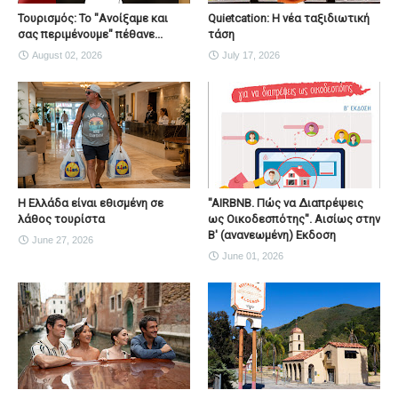
Τουρισμός: Το "Ανοίξαμε και
Quietcation: Η νέα ταξιδιωτική
σας περιμένουμε" πέθανε...
τάση
August 02, 2026
July 17, 2026
Η Ελλάδα είναι εθισμένη σε
"AIRBNB. Πώς να Διαπρέψεις
λάθος τουρίστα
ως Οικοδεσπότης". Αισίως στην
Β' (ανανεωμένη) Εκδοση
June 27, 2026
June 01, 2026