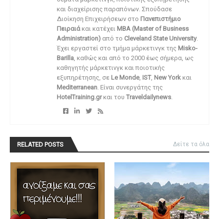
και διαχείρισης παραπόνων. Σπούδασε
Διοίκηση Επιχειρήσεων στο
Πανεπιστήμιο
Πειραιά
και κατέχει
MBA (Master of Business
Administration)
από το
Cleveland State University
.
Έχει εργαστεί στο τμήμα μάρκετινγκ της
Misko-
Barilla
, καθώς και από το 2000 έως σήμερα, ως
καθηγητής μάρκετινγκ και ποιοτικής
εξυπηρέτησης, σε
Le Monde
,
IST
,
New York
και
Mediterranean
. Είναι συνεργάτης της
HotelTraining.gr
και του
Traveldailynews
.
RELATED POSTS
Δείτε τα όλα