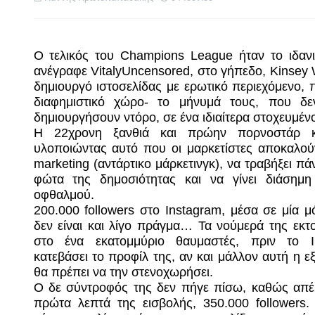
Ο τελικός του
Champions
League
ήταν το ιδαν
ανέγραφε VitalyUncensored, στο γήπεδο,
Kinsey
δημιουργό ιστοσελίδας με ερωτικό περιεχόμενο, 
διαφημιστικό χώρο- το μήνυμά τους, που δε
δημιουργήσουν ντόρο, σε ένα ιδιαίτερα στοχευμένο 
Η 22χρονη ξανθιά και πρώην πορνοστάρ κ
υλοποιώντας αυτό που οι μαρκετίστες αποκαλο
marketing
(αντάρτικο μάρκετινγκ), να τραβήξει πά
φώτα της δημοσιότητας και να γίνει διάσημη
οφθαλμού.
200.000
followers
στο
Instagram
, μέσα σε μία μ
δεν είναι και λίγο πράγμα… Τα νούμερά της εκτ
στο ένα εκατομμύριο θαυμαστές, πριν το
κατεβάσει το προφίλ της, αν και μάλλον αυτή η εξ
θα πρέπει να την στενοχωρήσει.
Ο δε σύντροφός της δεν πήγε πίσω, καθώς απέ
πρώτα λεπτά της εισβολής, 350.000
followers
.