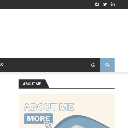
ES
ABOUT ME