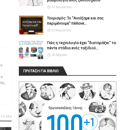
βαθμολογία ενός ξενοδοχείου
07 Αυγούστου
Τουρισμός: Το "Ανοίξαμε και σας
περιμένουμε" πέθανε...
02 Αυγούστου
Πώς η τεχνολογία έχει ''διαταράξει'' τα
πέντε στάδια ενός ταξιδιού...
30 Μαρτίου
ων
ΠΡΟΤΑΣΗ ΓΙΑ ΒΙΒΛΙΟ
το
ης,
 τα όλα