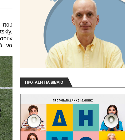
ό που
skiy,
άσουν
κά να
ΠΡΟΤΑΣΗ ΓΙΑ ΒΙΒΛΙΟ