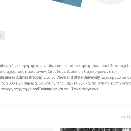
αθηγητής, εισηγητής σεμιναρίων και εκπαιδευτής προσωπικού ξενοδοχεί
αι διαχείρισης παραπόνων. Σπούδασε Διοίκηση Επιχειρήσεων στο
Business Administration)
από το
Cleveland State University
. Έχει εργαστεί σ
ό το 2000 έως σήμερα, ως καθηγητής μάρκετινγκ και ποιοτικής εξυπηρέτησ
αι συνεργάτης της
HotelTraining.gr
και του
Traveldailynews
.
Δείτε