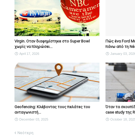
Virgin. Οταν διαφημίστηκε στο Super Bowl
Πώς ένα Ford M
χωρίς να πληρώσει...
πάνω από τη Νέ
April 17, 2026
January 03, 202
Geofencing: Κλέβοντας τους πελάτες του
Όταν τα σκουπίδ
ανταγωνιστή...
case study της R
December 03, 2025
October 18, 202
Νεότερη