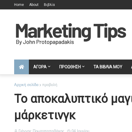
Home
About
Βιβλία
ΑΓΟΡΑ
ΠΡΟΩΘΗΣΗ
ΤΑ ΒΙΒΛΙΑ ΜΟΥ
Αρχική σελίδα
προβολή
Το αποκαλυπτικό μαγι
μάρκετινγκ
Γιάννης Πρωτοπαπαδάκης
04 Ιουνίου