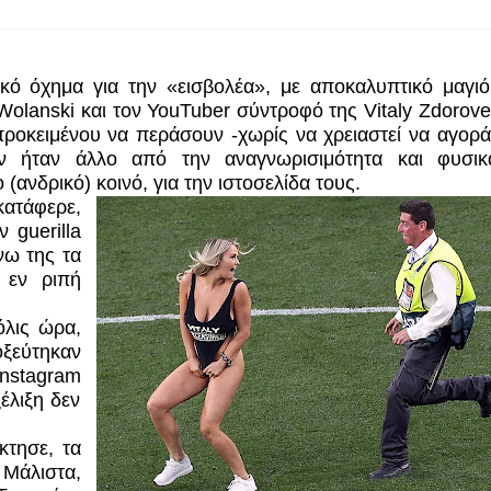
ικό όχημα για την «εισβολέα», με αποκαλυπτικό μαγι
Wolanski
και τον
YouTuber
σύντροφό της Vitaly Zdorovet
προκειμένου να περάσουν -χωρίς να χρειαστεί να αγορ
ν ήταν άλλο από την αναγνωρισιμότητα και φυσι
(ανδρικό) κοινό, για την ιστοσελίδα τους.
ατάφερε,
ύν
guerilla
νω της τα
 εν ριπή
όλις ώρα,
οξεύτηκαν
Instagram
έλιξη δεν
κτησε, τα
 Μάλιστα,