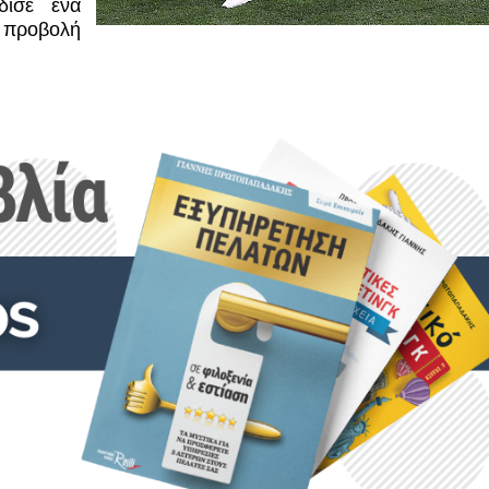
δισε ένα
ή προβολή