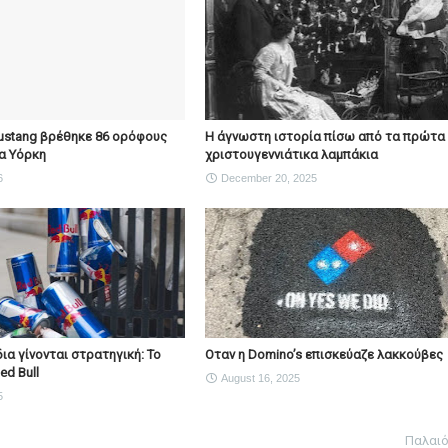
ustang βρέθηκε 86 ορόφους
Η άγνωστη ιστορία πίσω από τα πρώτα
α Υόρκη
χριστουγεννιάτικα λαμπάκια
6
December 20, 2025
ια γίνονται στρατηγική: Το
Οταν η Domino’s επισκεύαζε λακκούβες
ed Bull
August 16, 2025
5
Παλαι