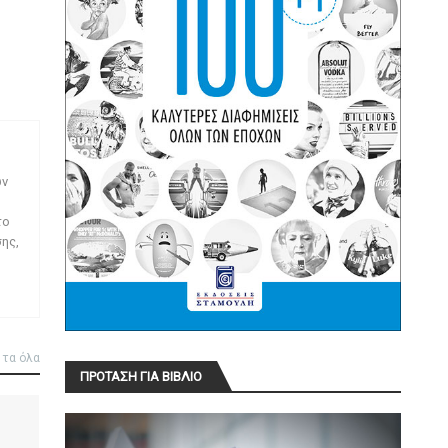
ων
το
ης,
 τα όλα
ΠΡΟΤΑΣΗ ΓΙΑ ΒΙΒΛΙΟ