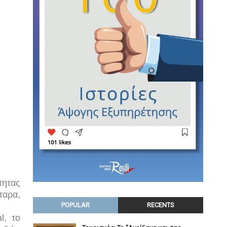
τητας
ταρα,
POPULAR
RECENTS
l, το