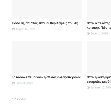
Πόσο αξιόπιστες είναι οι περιλήψεις του ΑΙ;
Όταν ο πελάτης 
κριτική». Πώς τ
August 05, 2026
June 14, 2026
Τα reviews πεθαίνουν ή απλώς αλλάζουν ρόλο;
Όταν η κακή κρι
εταιρείες κερδί
June 06, 2026
January 10, 202
Νεότερη