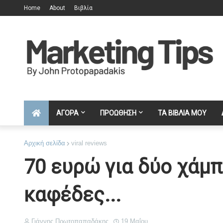
Home
About
Βιβλία
ΑΓΟΡΑ
ΠΡΟΩΘΗΣΗ
ΤΑ ΒΙΒΛΙΑ ΜΟΥ
Αρχική σελίδα
viral reviews
70 ευρώ για δύο χάμπ
καφέδες...
Γιάννης Πρωτοπαπαδάκης
19 Μαΐου