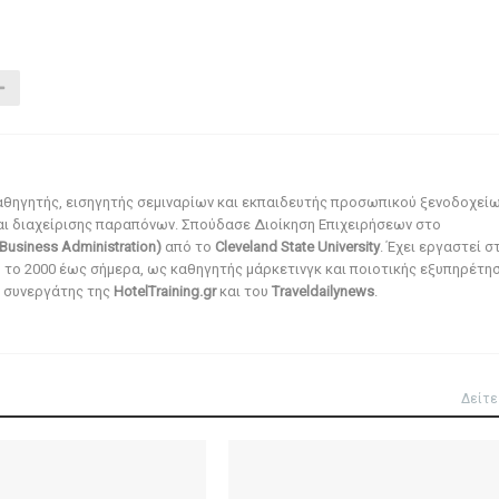
αθηγητής, εισηγητής σεμιναρίων και εκπαιδευτής προσωπικού ξενοδοχεί
αι διαχείρισης παραπόνων. Σπούδασε Διοίκηση Επιχειρήσεων στο
Business Administration)
από το
Cleveland State University
. Έχει εργαστεί σ
ό το 2000 έως σήμερα, ως καθηγητής μάρκετινγκ και ποιοτικής εξυπηρέτησ
αι συνεργάτης της
HotelTraining.gr
και του
Traveldailynews
.
Δείτε