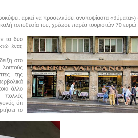
 προκύψει, αρκεί να προσελκύσει ανυποψίαστα «θύματα»)
 καλή τοποθεσία του,
χρέωσε παρέα τουριστών 70 ευρώ 
υν τα δύο
κτώ ένας
δειξη στο
 λοιπούς
πτες της
περβολικά
ποιο άλλο
ν πολλές
εγονός ότι
ρτήσει το