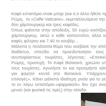
Κα
φέ-εστιατόριο-σνακ μπαρ (και ό,τι άλλο ήθελε
Ρώμη, το «Caffe Vaticano»,
εκμεταλλευόμενο την
δύο χάμπουργκερ και τρεις καφέδες.
Όπως φαίνεται στην απόδειξη, 50 ευρώ κοστίζο
χάμπουργκερ, οκτώ ο κάθε καπουτσίνο, άλλα ο
καφές φίλτρου και 7,40 το κουβέρ…
Μάλιστα η πελάτισσα-θύμα που ανέβασε την από
διαδίκτυο, σπεύδει να προειδοποιήσει τους
ανυποψίαστους τουρίστες, λέγοντας: «Επισκέ
Ρώμης, προσοχή. Το Καφέ Βατικανό, χρεώνει υ
τους τουρίστες. Αγνοήστε το και προτιμήστε κά
για φαγητό κοντά στο Βατικανό. Υπάρχου
επιλογές». Κάνει μάλιστα ιδιαίτερη μνεία για το γ
το εν λόγω εστιατόριο-«φαρμακείο» δεν έχει ανα
μενού (και φυσικά τις τιμές) στην είσοδο.