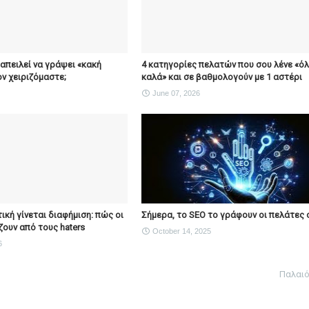
απειλεί να γράψει «κακή
4 κατηγορίες πελατών που σου λένε «ό
ον χειριζόμαστε;
καλά» και σε βαθμολογούν με 1 αστέρι
June 07, 2026
τική γίνεται διαφήμιση: πώς οι
Σήμερα, το SEO το γράφουν οι πελάτες 
ζουν από τους haters
October 14, 2025
6
Παλαι