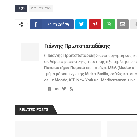
Tags
viral reviews
Κοινή χρήση
Γιάννης Πρωτοπαπαδάκης
O
Ιωάννης Πρωτοπαπαδάκης
είναι συγγραφέας, κ
σε θέματα μάρκετινγκ, ποιοτικής εξυπηρέτησης κ
Πανεπιστήμιο Πειραιά
και κατέχει
MBA (Master of 
τμήμα μάρκετινγκ της
Misko-Barilla
, καθώς και απ
σε
Le Monde
,
IST
,
New York
και
Mediterranean
. Είν
RELATED POSTS