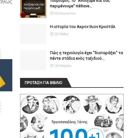
Τουρισμός: Το "Ανοίξαμε και σας
καθώς
περιμένουμε" πέθανε...
02 Αυγούστου
Η ιστορία του Ακρον Ιλιον Κρυστάλ
05 Μαΐου
Πώς η τεχνολογία έχει ''διαταράξει'' τα
πέντε στάδια ενός ταξιδιού...
30 Μαρτίου
ΠΡΟΤΑΣΗ ΓΙΑ ΒΙΒΛΙΟ