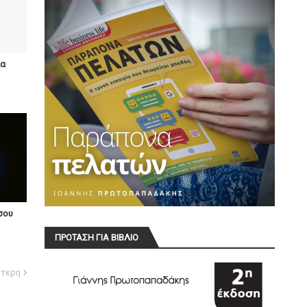
λα
σου
ΠΡΟΤΑΣΗ ΓΙΑ ΒΙΒΛΙΟ
ότερη