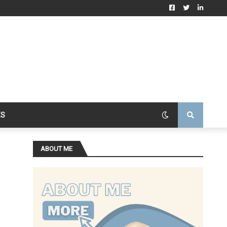
ES
ABOUT ME