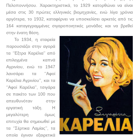
Πελοποννήσου. Χαρακτηριστικά, το 1929 κατορθώνει να είναι
μέσα στις 30 πρώτες ελληνικές βιομηχανίες, ενώ λίγα χρόνια
αργότερα, το 1932, καταφέρνει να υποσκελίσει αρκετές από τις
164 καταγεγραμμένες σιγαροποιητικές μονάδες και να βρεθεί
στην ένατη θέση.
Το 1934, η εταιρεία
παρουσιάζει στην αγορά
τα ‘’Εξτρα Καρέλια’’ από
επιλεγμένα καπνά
Αγρινίου, ενώ το 1947
λανσάρει τα ‘’Αφοί
Καρέλια Αγρινίου’’, και τα
‘’Αφοί Καρέλια’’, τσιγάρα
σε πακέτο των 100 που
απευθυνόταν στην
εργατική τάξη. Η
μεγαλύτερη όμως
επιτυχία θα σημειωθεί με
τα ‘’Σέρτικα Λαμίας’’, τα
οποία έγιναν εξαιρετικά