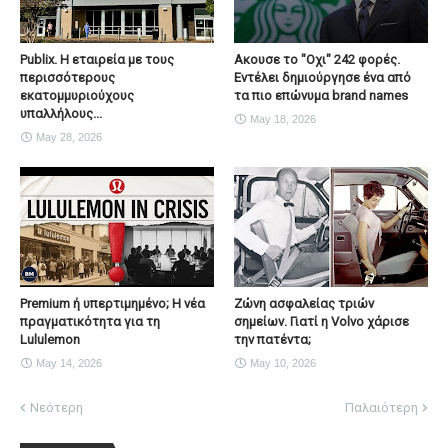
Publix. Η εταιρεία με τους
Ακουσε το "Οχι" 242 φορές.
περισσότερους
Εντέλει δημιούργησε ένα από
εκατομμυριούχους
τα πιο επώνυμα brand names
υπαλλήλους...
May 18, 2026
May 28, 2026
Premium ή υπερτιμημένο; Η νέα
Ζώνη ασφαλείας τριών
πραγματικότητα για τη
σημείων. Γιατί η Volvo χάρισε
Lululemon
την πατέντα;
May 14, 2026
May 10, 2026
Νεότερη
Παλαιότερη