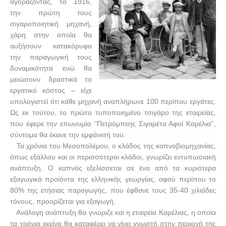
αγοράζοντας, το 1916,
την πρώτη τους
σιγαροποιητική μηχανή,
χάρη στην οποία θα
αυξήσουν κατακόρυφα
την παραγωγική τους
δυναμικότητα ενώ θα
μειώσουν δραστικά το
εργατικό κόστος – είχε
υπολογιστεί ότι κάθε μηχανή αναπλήρωνε 100 περίπου εργάτες.
Ως εκ τούτου, το πρώτο τυποποιημένο τσιγάρο της εταιρείας,
που έφερε την επωνυμία ‘’Πετρόμπεης Σιγαρέτα Αφοί Καρέλια’’,
σύντομα θα έκανε την εμφάνισή του.
Τα χρόνια του Μεσοπολέμου, ο κλάδος της καπνοβιομηχανίας,
όπως εξάλλου και οι περισσότεροι κλάδοι, γνωρίζει εντυπωσιακή
ανάπτυξη. Ο καπνός εξελίσσεται σε ένα από τα κυριότερα
εξαγωγικά προϊόντα της ελληνικής γεωργίας, αφού περίπου το
80% της ετήσιας παραγωγής, που έφθανε τους 35-40 χιλιάδες
τόνους, προορίζεται για εξαγωγή.
Ανάλογη ανάπτυξη θα γνώριζε και η εταιρεία Καρέλιας, η οποία
τα χρόνια εκείνα θα καταφέρει να γίνει γνωστή στην περιοχή της