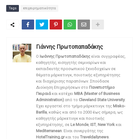
Tags
επιχειρηματικότητα
Γιάννης Πρωτοπαπαδάκης
O
Ιωάννης Πρωτοπαπαδάκης
είναι συγγραφέας,
καθηγητής, εισηγητής σεμιναρίων και
εκπαιδευτής προσωπικού ξενοδοχείων σε
θέματα μάρκετινγκ, ποιοτικής εξυπηρέτησης
και διαχείρισης παραπόνων. Σπούδασε
Διοίκηση Επιχειρήσεων στο
Πανεπιστήμιο
Πειραιά
και κατέχει
MBA (Master of Business
Administration)
από το
Cleveland State University
.
Έχει εργαστεί στο τμήμα μάρκετινγκ της
Misko-
Barilla
, καθώς και από το 2000 έως σήμερα, ως
καθηγητής μάρκετινγκ και ποιοτικής
εξυπηρέτησης, σε
Le Monde
,
IST
,
New York
και
Mediterranean
. Είναι συνεργάτης της
HotelTraining.gr
και του
Traveldailynews
.