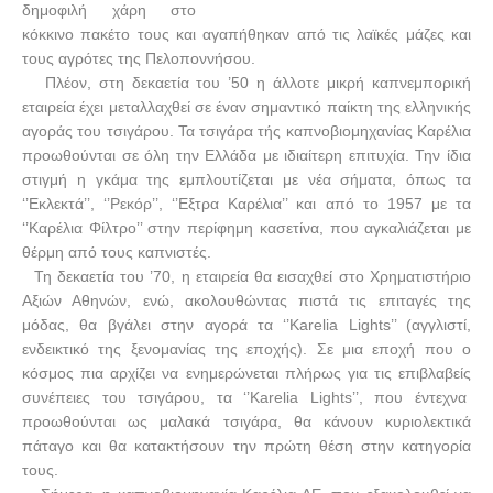
δημοφιλή χάρη στο
κόκκινο πακέτο τους και αγαπήθηκαν από τις λαϊκές μάζες και
τους αγρότες της Πελοποννήσου.
Πλέον, στη δεκαετία του ’50 η άλλοτε μικρή καπνεμπορική
εταιρεία έχει μεταλλαχθεί σε έναν σημαντικό παίκτη της ελληνικής
αγοράς του τσιγάρου. Τα τσιγάρα τής καπνοβιομηχανίας Καρέλια
προωθούνται σε όλη την Ελλάδα με ιδιαίτερη επιτυχία. Την ίδια
στιγμή η γκάμα της εμπλουτίζεται με νέα σήματα, όπως τα
‘’Εκλεκτά’’, ‘’Ρεκόρ’’, ‘’Εξτρα Καρέλια’’ και από το 1957 με τα
‘’Καρέλια Φίλτρο’’ στην περίφημη κασετίνα, που αγκαλιάζεται με
θέρμη από τους καπνιστές.
Τη δεκαετία του ’70, η εταιρεία θα εισαχθεί στο Χρηματιστήριο
Αξιών Αθηνών, ενώ, ακολουθώντας πιστά τις επιταγές της
μόδας, θα βγάλει στην αγορά τα ‘’
Karelia
Lights
’’ (αγγλιστί,
ενδεικτικό της ξενομανίας της εποχής). Σε μια εποχή που ο
κόσμος πια αρχίζει να ενημερώνεται πλήρως για τις επιβλαβείς
συνέπειες του τσιγάρου, τα ‘’
Karelia
Lights
’’, που έντεχνα
προωθούνται ως μαλακά τσιγάρα, θα κάνουν κυριολεκτικά
πάταγο και θα κατακτήσουν την πρώτη θέση στην κατηγορία
τους.