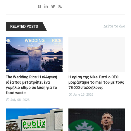
RELATED POSTS
Δείτε τα όλα
The Wedding Rice: Η ελληνική
Η κρίση της Nike. Γιατί ο CEO
ιδέα που μετατρέπει ένα
μοιράστηκε το mail του με τους
γαμήλιο έθιμο σε λύση για το
78.000 υπαλλήλους;
food waste
June 13, 2026
July 08, 2026