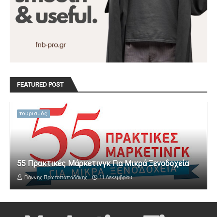
FEATURED POST
τουρισμός
55 Πρακτικές Μάρκετινγκ Για Μικρά Ξενοδοχεία
Γιάννης Πρωτοπαπαδάκης
11 Δεκεμβρίου