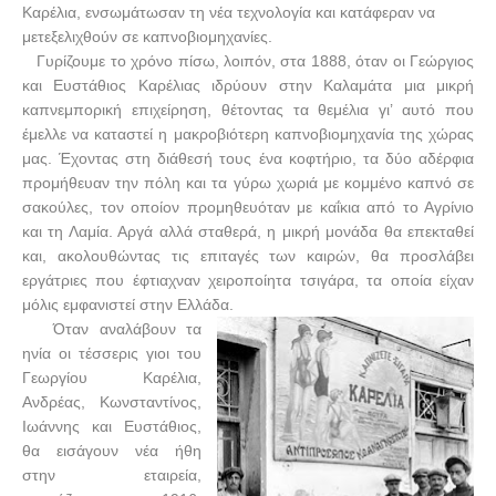
Καρέλια, ενσωμάτωσαν τη νέα τεχνολογία και κατάφεραν να
μετεξελιχθούν σε καπνοβιομηχανίες.
Γυρίζουμε το χρόνο πίσω, λοιπόν, στα 1888, όταν οι Γεώργιος
και Ευστάθιος Καρέλιας ιδρύουν στην Καλαμάτα μια μικρή
καπνεμπορική επιχείρηση, θέτοντας τα θεμέλια γι’ αυτό που
έμελλε να καταστεί η μακροβιότερη καπνοβιομηχανία της χώρας
μας. Έχοντας στη διάθεσή τους ένα κοφτήριο, τα δύο αδέρφια
προμήθευαν την πόλη και τα γύρω χωριά με κομμένο καπνό σε
σακούλες, τον οποίον προμηθευόταν με καΐκια από το Αγρίνιο
και τη Λαμία. Αργά αλλά σταθερά, η μικρή μονάδα θα επεκταθεί
και, ακολουθώντας τις επιταγές των καιρών, θα προσλάβει
εργάτριες που έφτιαχναν χειροποίητα τσιγάρα, τα οποία είχαν
μόλις εμφανιστεί στην Ελλάδα.
Όταν αναλάβουν τα
ηνία οι τέσσερις γιοι του
Γεωργίου Καρέλια,
Ανδρέας, Κωνσταντίνος,
Ιωάννης και Ευστάθιος,
θα εισάγουν νέα ήθη
στην εταιρεία,