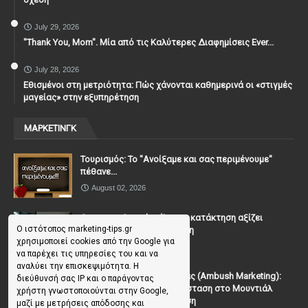
July 29, 2026
"Thank You, Mοm". Μία από τις Καλύτερες Διαφημίσεις Ever...
July 28, 2026
Εθισμένοι στη μετριότητα: Πώς χάνονται καθημερινά οι «στιγμές
μαγείας» στην εξυπηρέτηση
ΜΑΡΚΕΤΙΝΓΚ
Τουρισμός: Το "Ανοίξαμε και σας περιμένουμε"
πέθανε...
August 02, 2026
Casanova Complex: Όταν η κατάκτηση αξίζει
Ο ιστότοπος marketing-tips.gr
περισσότερο από τη σχέση
χρησιμοποιεί cookies από την Google για
July 31, 2026
να παρέχει τις υπηρεσίες του και να
αναλύει την επισκεψιμότητα. Η
To Μάρκετινγκ της Ενέδρας (Ambush Marketing):
διεύθυνσή σας IP και ο παράγοντας
Πώς να κλέψεις την παράσταση στο Μουντιάλ
χρήστη γνωστοποιούνται στην Google,
χωρίς (επίσημη) πρόσκληση
μαζί με μετρήσεις απόδοσης και