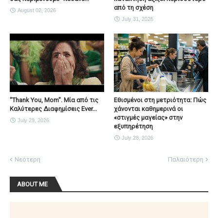
από τη σχέση
August 02, 2026
July 31, 2026
"Thank You, Mοm". Μία από τις
Εθισμένοι στη μετριότητα: Πώς
Καλύτερες Διαφημίσεις Ever...
χάνονται καθημερινά οι
«στιγμές μαγείας» στην
July 29, 2026
εξυπηρέτηση
July 28, 2026
Νεότερη
Παλαιότερη
ABOUT ME