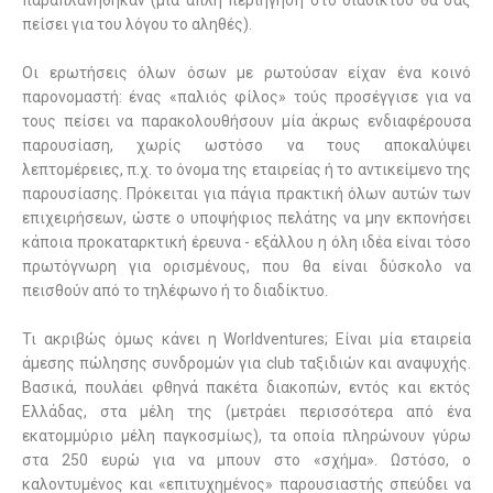
παραπλανήθηκαν (μια απλή περιήγηση στο διαδίκτυο θα σας
πείσει για του λόγου το αληθές).
Οι ερωτήσεις όλων όσων με ρωτούσαν είχαν ένα κοινό
παρονομαστή: ένας «παλιός φίλος» τούς προσέγγισε για να
τους πείσει να παρακολουθήσουν μία άκρως ενδιαφέρουσα
παρουσίαση, χωρίς ωστόσο να τους αποκαλύψει
λεπτομέρειες, π.χ. το όνομα της εταιρείας ή το αντικείμενο της
παρουσίασης. Πρόκειται για πάγια πρακτική όλων αυτών των
επιχειρήσεων, ώστε ο υποψήφιος πελάτης να μην εκπονήσει
κάποια προκαταρκτική έρευνα - εξάλλου η όλη ιδέα είναι τόσο
πρωτόγνωρη για ορισμένους, που θα είναι δύσκολο να
πεισθούν από το τηλέφωνο ή το διαδίκτυο.
Τι ακριβώς όμως κάνει η Worldventures; Είναι μία εταιρεία
άμεσης πώλησης συνδρομών για club ταξιδιών και αναψυχής.
Βασικά, πουλάει φθηνά πακέτα διακοπών, εντός και εκτός
Ελλάδας, στα μέλη της (μετράει περισσότερα από ένα
εκατομμύριο μέλη παγκοσμίως), τα οποία πληρώνουν γύρω
στα 250 ευρώ για να μπουν στο «σχήμα». Ωστόσο, ο
καλοντυμένος και «επιτυχημένος» παρουσιαστής σπεύδει να