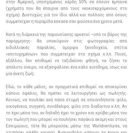
στην Αμερική, υποσχόμενος κέρδη 50% σε όποιον έμπαινε
(χρήματα που θα έπαιρνε από τους νεοεισερχόμενους στο
σχήμα). Δυστυχώς για τον ίδιο αλλά και πολλούς από όσους
συμμετείχαν η πυραμίδα έσκασε σαν φούσκα ένα χρόνο μετά.
Κατά τη διάρκεια της παρουσίασης αρκετοί –υπό το βάρος της
παρόρμησης- θα υποκύψουν στις φωτογραφίες από
ειδυλλιακές παραλίες, όμορφα ξενοδοχεία, σπίτια
«επιτυχημένων» που συμμετείχαν στο σχήμα κ.λπ. Ποιος,
εξάλλου, δεν επιθυμεί να ταξιδεύσει φθηνά, να ζήσει το
απόλυτο όνειρο, να εξασφαλίσει ένα καλό εισόδημα, ίσως και
μία άνετη ζωή;
Εδώ, το κάθε μέλος, αν πραγματικά επιθυμεί να αποκομίσει
κάποιο όφελος, θα πρέπει να λειτουργήσει ως πωλητής.
Κοινώς, να πουλάει ανά πάσα στιγμή σε οποιονδήποτε: φίλο,
οικογένεια, συγγενή, συνάδελφο, φίλο στο διαδίκτυο κ.λπ. Αν
το έχει μέσα του, αν δηλαδή έχει το χρόνο και κρύβει μέσα του
τον πωλητή που μπορεί να πουλήσει παγάκια ακόμη και στους
Εσκιμώους, τότε θα μπορούσε, μέσω της Worldventures, να
χτυπήσει φλέβα χρυσού. Αναμφίβολα, κάποιοι το έχουν και