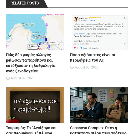
RELATED POSTS
Πώς δύο μικρές αλλαγές
Πόσο αξιόπιστες είναι οι
μείωσαν τα παράπονα και
περιλήψεις του ΑΙ;
εκτόξευσαν τη βαθμολογία
August 05, 2026
ενός ξενοδοχείου
August 07, 2026
Τουρισμός: Το "Ανοίξαμε και
Casanova Complex: Όταν η
σας περιμένουμε" πέθανε...
κατάκτηση αξίζει περισσότερο