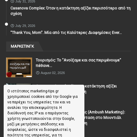
July 31, 2026
Casanova Complex: Όταν η κατάκτηση αξίζει περισσότερο από τη
σχέση
July 29, 2026
"Thank You, Mοm". Μία από τις Καλύτερες Διαφημίσεις Ever...
ΜΑΡΚΕΤΙΝΓΚ
Τουρισμός: Το "Ανοίξαμε και σας περιμένουμε"
πέθανε...
August 02, 2026
Casanova Complex: Όταν η κατάκτηση αξίζει
Ο ιστότοπος marketing-tips.gr
περισσότερο από τη σχέση
χρησιμοποιεί cookies από την Google για
July 31, 2026
να παρέχει τις υπηρεσίες του και να
αναλύει την επισκεψιμότητα. Η
To Μάρκετινγκ της Ενέδρας (Ambush Marketing):
διεύθυνσή σας IP και ο παράγοντας
Πώς να κλέψεις την παράσταση στο Μουντιάλ
χρήστη γνωστοποιούνται στην Google,
χωρίς (επίσημη) πρόσκληση
μαζί με μετρήσεις απόδοσης και
ασφαλείας, ώστε να διασφαλιστεί η
July 19, 2026
ποιότητα της υπηρεσίας, για τη