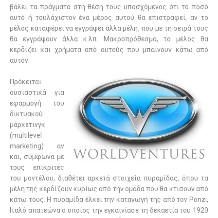
βάλει τα πράγματα στη θέση τους υποσχόμενος ότι το ποσό
αυτό ή τουλάχιστον ένα μέρος αυτού θα επιστραφεί, αν το
μέλος καταφέρει να εγγράψει άλλα μέλη, που με τη σειρά τους
θα εγγράψουν άλλα κ.λπ. Μακροπρόθεσμα, το μέλος θα
κερδίζει και χρήματα από αυτούς που μπαίνουν κάτω από
αυτόν.
Πρόκειται
ουσιαστικά για
εφαρμογή του
δικτυακού
μάρκετινγκ
(multilevel
marketing) αν
και, σύμφωνα με
τους επικριτές
του μοντέλου, διαθέτει αρκετά στοιχεία πυραμίδας, όπου τα
μέλη της κερδίζουν κυρίως από την ομάδα που θα κτίσουν από
κάτω τους. Η πυραμίδα έλκει την καταγωγή της από τον Ponzi,
Ιταλό απατεώνα ο οποίος την εγκαινίασε τη δεκαετία του 1920