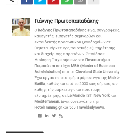
Γιάννης Πρωτοπαπαδάκης
O
Ιωάννης Πρωτοπαπαδάκης
είναι συγγραφέας,
καθηγητής, εισηγητής σεμιναρίων και
εκπαιδευτής προσωπικού ξενοδοχείων σε
θέματα μάρκετινγκ, ποιοτικής εξυπηρέτησης
και διαχείρισης παραπόνων. Σπούδασε
Διοίκηση Επιχειρήσεων στο
Πανεπιστήμιο
Πειραιά
και κατέχει
MBA (Master of Business
Administration)
από το
Cleveland State University
.
Έχει εργαστεί στο τμήμα μάρκετινγκ της
Misko-
Barilla
, καθώς και από το 2000 έως σήμερα, ως
καθηγητής μάρκετινγκ και ποιοτικής
εξυπηρέτησης, σε
Le Monde
,
IST
,
New York
και
Mediterranean
. Είναι συνεργάτης της
HotelTraining.gr
και του
Traveldailynews
.