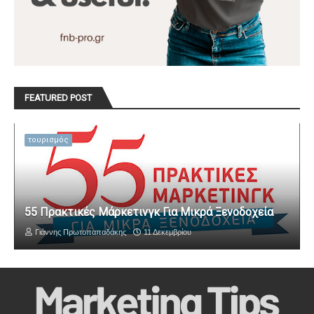
FEATURED POST
τουρισμός
55 Πρακτικές Μάρκετινγκ Για Μικρά Ξενοδοχεία
Γιάννης Πρωτοπαπαδάκης
11 Δεκεμβρίου