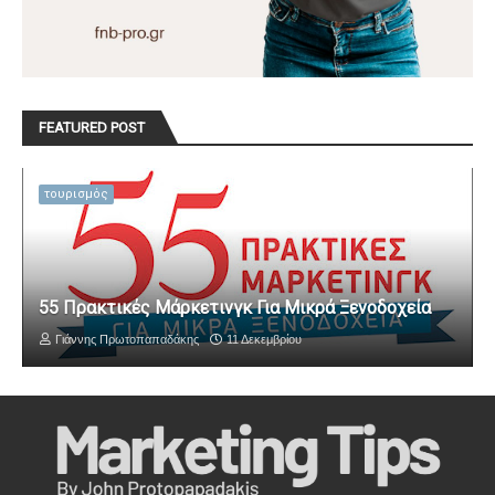
FEATURED POST
τουρισμός
55 Πρακτικές Μάρκετινγκ Για Μικρά Ξενοδοχεία
Γιάννης Πρωτοπαπαδάκης
11 Δεκεμβρίου