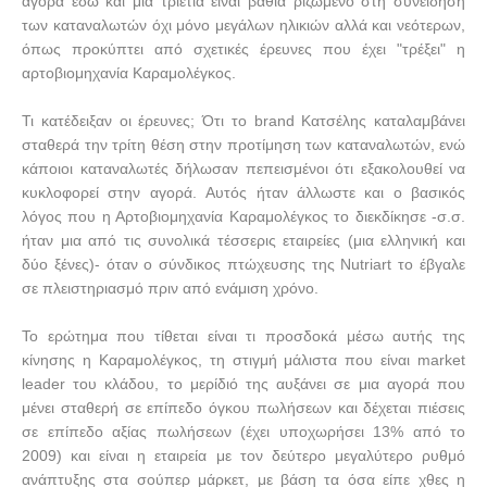
αγορά εδώ και μια τριετία είναι βαθιά ριζωμένο στη συνείδηση
των καταναλωτών όχι μόνο μεγάλων ηλικιών αλλά και νεότερων,
όπως προκύπτει από σχετικές έρευνες που έχει "τρέξει" η
αρτοβιομηχανία Καραμολέγκος.
Τι κατέδειξαν οι έρευνες; Ότι το
brand
Κατσέλης καταλαμβάνει
σταθερά την τρίτη θέση στην προτίμηση των καταναλωτών, ενώ
κάποιοι καταναλωτές δήλωσαν πεπεισμένοι ότι εξακολουθεί να
κυκλοφορεί στην αγορά.
Αυτός ήταν άλλωστε και ο βασικός
λόγος που η Αρτοβιομηχανία Καραμολέγκος το διεκδίκησε -σ.σ.
ήταν μια από τις συνολικά τέσσερις εταιρείες (μια ελληνική και
δύο ξένες)- όταν ο σύνδικος πτώχευσης της
Nutriart
το έβγαλε
σε πλειστηριασμό πριν από ενάμιση χρόνο.
Το ερώτημα που τίθεται είναι τι προσδοκά μέσω αυτής της
κίνησης η Καραμολέγκος, τη στιγμή μάλιστα που είναι
market
leader
του κλάδου, το μερίδιό της αυξάνει σε μια αγορά που
μένει σταθερή σε επίπεδο όγκου πωλήσεων και δέχεται πιέσεις
σε επίπεδο αξίας πωλήσεων (έχει υποχωρήσει 13% από το
2009) και είναι η εταιρεία με τον δεύτερο μεγαλύτερο ρυθμό
ανάπτυξης στα σούπερ μάρκετ, με βάση τα όσα είπε χθες η