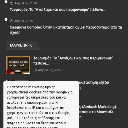
August 02, 2026
Τουρισμός: Το "Ανοίξαμε και σας περιμένουμε" πέθανε...
July 31, 2026
Casanova Complex: Όταν η κατάκτηση αξίζει περισσότερο από τη
σχέση
ΜΑΡΚΕΤΙΝΓΚ
Τουρισμός: Το "Ανοίξαμε και σας περιμένουμε"
πέθανε...
August 02, 2026
Casanova Complex: Όταν η κατάκτηση αξίζει
Ο ιστότοπος marketing-tips.gr
περισσότερο από τη σχέση
χρησιμοποιεί cookies από την Google για
July 31, 2026
να παρέχει τις υπηρεσίες του και να
αναλύει την επισκεψιμότητα. Η
To Μάρκετινγκ της Ενέδρας (Ambush Marketing):
διεύθυνσή σας IP και ο παράγοντας
Πώς να κλέψεις την παράσταση στο Μουντιάλ
χρήστη γνωστοποιούνται στην Google,
χωρίς (επίσημη) πρόσκληση
μαζί με μετρήσεις απόδοσης και
ασφαλείας, ώστε να διασφαλιστεί η
July 19, 2026