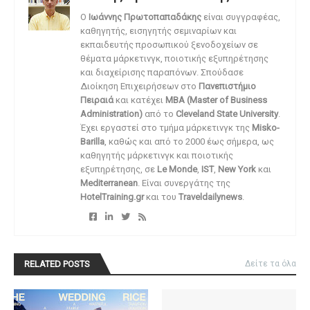
O
Ιωάννης Πρωτοπαπαδάκης
είναι συγγραφέας,
καθηγητής, εισηγητής σεμιναρίων και
εκπαιδευτής προσωπικού ξενοδοχείων σε
θέματα μάρκετινγκ, ποιοτικής εξυπηρέτησης
και διαχείρισης παραπόνων. Σπούδασε
Διοίκηση Επιχειρήσεων στο
Πανεπιστήμιο
Πειραιά
και κατέχει
MBA (Master of Business
Administration)
από το
Cleveland State University
.
Έχει εργαστεί στο τμήμα μάρκετινγκ της
Misko-
Barilla
, καθώς και από το 2000 έως σήμερα, ως
καθηγητής μάρκετινγκ και ποιοτικής
εξυπηρέτησης, σε
Le Monde
,
IST
,
New York
και
Mediterranean
. Είναι συνεργάτης της
HotelTraining.gr
και του
Traveldailynews
.
RELATED POSTS
Δείτε τα όλα