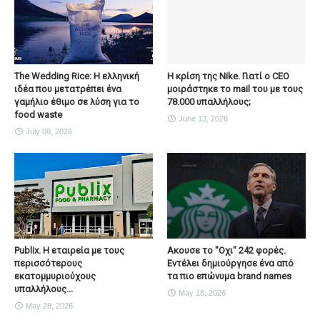
The Wedding Rice: Η ελληνική
Η κρίση της Nike. Γιατί ο CEO
ιδέα που μετατρέπει ένα
μοιράστηκε το mail του με τους
γαμήλιο έθιμο σε λύση για το
78.000 υπαλλήλους;
food waste
June 13, 2026
July 08, 2026
Publix. Η εταιρεία με τους
Ακουσε το "Οχι" 242 φορές.
περισσότερους
Εντέλει δημιούργησε ένα από
εκατομμυριούχους
τα πιο επώνυμα brand names
υπαλλήλους...
May 18, 2026
May 28, 2026