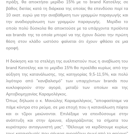
πράξη, θα αποκτήσει μερίδιο 15% με το
brand
Κατσέλης σε
βάθος διετίας κατά τη διάρκεια της οποίας θα επενδύσει περί τα
10 εκατ. ευρώ για την αναβάθμιση των γραμμών παραγωγής και
την αναδιοργάνωση των γραμμών παραγωγής. Μερίδιο το
οποίο πολύ δύσκολα θα αποκτούσε με τα υπάρχοντα προϊόντα
και
brands
της τα οποία μπορεί να της έχουν δώσει την πρώτη
θέση στον κλάδο ωστόσο φαίνεται ότι έχουν φθάσει σε μια
οροφή.
Η διοίκηση και τα στελέχη της ευελπιστούν πως η αναβίωση του
brand
Κατσέλης και το μερίδιο 15% θα προέλθει κυρίως από την
αύξηση της κατανάλωσης, της κατηγορίας 9,5-11,5%, και πολύ
λιγότερο από "κανιβαλισμό" των υπαρχόντων
brands
που
κυκλοφορούν στην αγορά, μεταξύ των οποίων και της
Αρτοβιομηχανίας Καραμολέγκος.
Όπως δήλωσε ο κ. Μανώλης Καραμολέγκος, "αποφασίσαμε να
πάμε κόντρα στο ρεύμα, σε μια εποχή που η κατανάλωση πέφτει
και οι τζίροι μειώνονται. Επιλέξαμε να επενδύσουμε στην
ανάπτυξη και στην έρευνα, εξαγοράζοντας τα σήματα του
κυριότερου ανταγωνιστή μας". "Θέλουμε να κερδίσουμε κυρίως
τους καταναλωτές που σήμερα αγοράζουν ψωμί από το φούρνο"