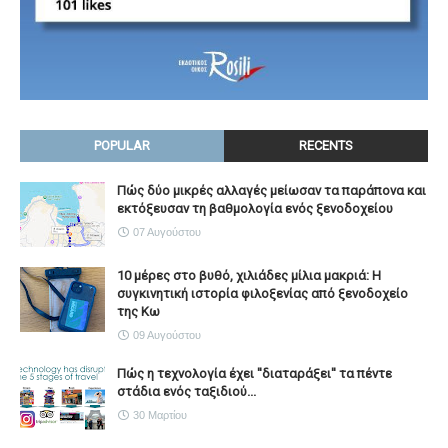
POPULAR
RECENTS
Πώς δύο μικρές αλλαγές μείωσαν τα παράπονα και
εκτόξευσαν τη βαθμολογία ενός ξενοδοχείου
07 Αυγούστου
10 μέρες στο βυθό, χιλιάδες μίλια μακριά: Η
συγκινητική ιστορία φιλοξενίας από ξενοδοχείο
της Κω
09 Αυγούστου
Πώς η τεχνολογία έχει ''διαταράξει'' τα πέντε
στάδια ενός ταξιδιού...
30 Μαρτίου