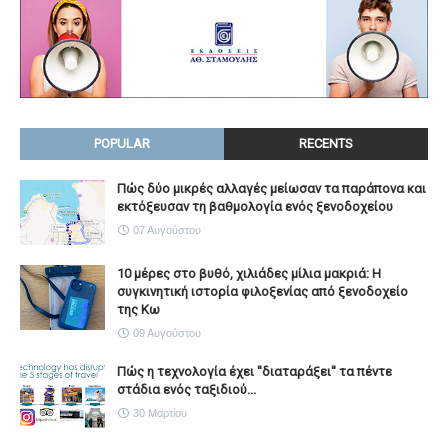
POPULAR
RECENTS
Πώς δύο μικρές αλλαγές μείωσαν τα παράπονα και
εκτόξευσαν τη βαθμολογία ενός ξενοδοχείου
07 Αυγούστου
10 μέρες στο βυθό, χιλιάδες μίλια μακριά: Η
συγκινητική ιστορία φιλοξενίας από ξενοδοχείο
της Κω
09 Αυγούστου
Πώς η τεχνολογία έχει ''διαταράξει'' τα πέντε
στάδια ενός ταξιδιού...
30 Μαρτίου