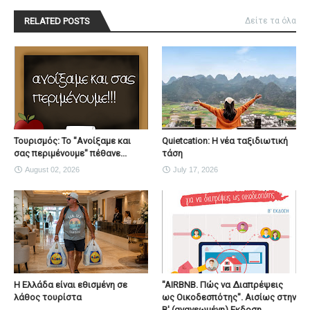
RELATED POSTS
Δείτε τα όλα
Τουρισμός: Το "Ανοίξαμε και
Quietcation: Η νέα ταξιδιωτική
σας περιμένουμε" πέθανε...
τάση
August 02, 2026
July 17, 2026
Η Ελλάδα είναι εθισμένη σε
"AIRBNB. Πώς να Διαπρέψεις
λάθος τουρίστα
ως Οικοδεσπότης". Αισίως στην
Β' (ανανεωμένη) Εκδοση