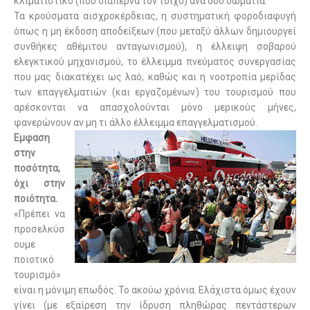
κλιματιστικό (που διαπερνά τον τοίχο) ανά δύο δωμάτια.
Τα κρούσματα αισχροκέρδειας, η συστηματική φοροδιαφυγή
όπως η μη έκδοση αποδείξεων (που μεταξύ άλλων δημιουργεί
συνθήκες αθέμιτου ανταγωνισμού), η έλλειψη σοβαρού
ελεγκτικού μηχανισμού, το έλλειμμα πνεύματος συνεργασίας
που μας διακατέχει ως λαό, καθώς και η νοοτροπία μερίδας
των επαγγελματιών (και εργαζομένων) του τουρισμού που
αρέσκονται να απασχολούνται μόνο μερικούς μήνες,
φανερώνουν αν μη τι άλλο έλλειμμα επαγγελματισμού.
Εμφαση
στην
ποσότητα,
όχι στην
ποιότητα.
«Πρέπει να
προσελκύσ
ουμε
ποιοτικό
τουρισμό»
είναι η μόνιμη επωδός. Το ακούω χρόνια. Ελάχιστα όμως έχουν
γίνει (με εξαίρεση την ίδρυση πληθώρας πεντάστερων