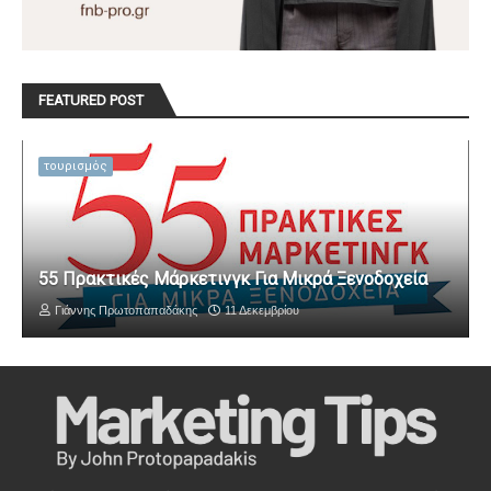
FEATURED POST
τουρισμός
55 Πρακτικές Μάρκετινγκ Για Μικρά Ξενοδοχεία
Γιάννης Πρωτοπαπαδάκης
11 Δεκεμβρίου