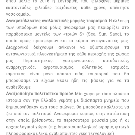
όπου μόλις το 2016 η Σαντορίνη, που φιλοξενεί μερικές
εκατοντάδες χιλιάδες ταξιδιώτες κάθε χρόνο, απέκτησε
νοσοκομείο…
Ανεκμετάλλευτες εναλλακτικές μορφές τουρισμού.
Η έλλειψη
των υποδομών που μόλις αναφέραμε μας περιορίζει στο
παραδοσιακό μοντέλο των «τριών
S
» (
Sea
,
Sun
,
Sand
), το
οποίο όμως προσφέρουν και οι κύριοι ανταγωνιστές μας.
Διαχρονικά δείχνουμε ανίκανοι να αξιοποιήσουμε τα
ανταγωνιστικά πλεονεκτήματα της κάθε περιοχής της χώρας
μας. Περιπατητικός, γαστρονομικός, καταδυτικός,
αναρριχητικός, αγροτουρισμός, αθλητικός, ιατρικός,
ιαματικός είναι μόνο κάποια είδη τουρισμού που θα
μπορούσαμε να είχαμε θέσει ήδη τις βάσεις για να τα
αναδείξουμε.
Αναξιοποίητο πολιτιστικό προϊόν.
Μία χώρα με τόσο πλούσια
ιστορία σαν την Ελλάδα, γεμάτη με διάσπαρτα μνημεία που
δημιουργήθηκαν ανά τους αιώνες, θα μπορούσε κάλλιστα να
ζει από τον πολιτισμό. Αναφέρομαι κυρίως στην κατάσταση
στην οποία βρίσκονται τα περισσότερα μουσεία μας ή οι
αρχαιολογικοί χώροι (π.χ. δημοσιοϋπαλληλικό ωράριο, φτωχό
πληροφοριακό υλικό, αναξιοποίητες νέες τεχνολογίες).