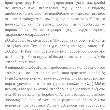
δραστηριότητας.
Η τουριστική προσφορά έχει συγκεντρωθεί
σε συγκεκριμένες περιφέρειες της χώρας, με κύριους
αποδέκτες τα νησιά και τις παραθαλάσσιες περιοχές (περίπου
οι μισές ξενοδοχειακές μονάδες ευρίσκονται στην Κρήτη, τα
Δωδεκάνησα και τη Στερεά Ελλάδα), με αποτέλεσμα να
παρουσιάσουν έντονο κορεσμό (π.χ. άναρχη δόμηση,
υποβάθμιση περιβάλλοντος).
Ελλάδα όμως δεν είναι μόνο η Μύκονος, η Σαντορίνη, η Β. Κρήτη
και η Κέρκυρα. Την ίδια στιγμή, άλλες περιοχές, όπως η Β.
Ελλάδα, η Ν. Κρήτη και αμέτρητα νησιά παραμένουν τουριστικά
αναξιοποίητα. Όσοι έχουν ταξιδέψει σε αυτές τις περιοχές θα
καταλάβουν τι εννοώ.
Ανεπαρκείς υποδομές
σε αεροδρόμια, λιμάνια, οδικά δίκτυα
καθώς και σε μια σειρά από υποστηρικτικές υποδομές
(γήπεδα γκολφ, μαρίνες, μουσεία, συνεδριακά κέντρα, θεματικά
πάρκα, χιονοδρομικά κέντρα, χημικές τουαλέτες κ.λπ.). Μόλις
πέρυσι, τέσσερα ελληνικά αεροδρόμια ψηφίστηκαν ανάμεσα
στα 10 χειρότερα της Ευρώπης. Αν εξαιρέσουμε ορισμένους
βασικούς οδικούς άξονες, το περιφερειακό οδικό δίκτυο
παραμένει τριτοκοσμικό. Ας μην μιλήσουμε για νοσοκομεία,