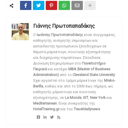
Γιάννης Πρωτοπαπαδάκης
O
Ιωάννης Πρωτοπαπαδάκης
είναι συγγραφέας,
καθηγητής, εισηγητής σεμιναρίων και
εκπαιδευτής προσωπικού ξενοδοχείων σε
θέματα μάρκετινγκ, ποιοτικής εξυπηρέτησης
και διαχείρισης παραπόνων. Σπούδασε
Διοίκηση Επιχειρήσεων στο
Πανεπιστήμιο
Πειραιά
και κατέχει
MBA (Master of Business
Administration)
από το
Cleveland State University
.
Έχει εργαστεί στο τμήμα μάρκετινγκ της
Misko-
Barilla
, καθώς και από το 2000 έως σήμερα, ως
καθηγητής μάρκετινγκ και ποιοτικής
εξυπηρέτησης, σε
Le Monde
,
IST
,
New York
και
Mediterranean
. Είναι συνεργάτης της
HotelTraining.gr
και του
Traveldailynews
.