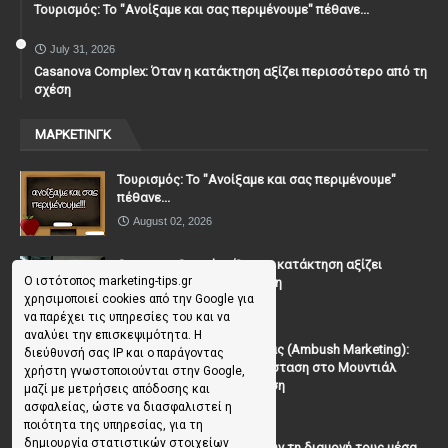
Τουρισμός: Το "Ανοίξαμε και σας περιμένουμε" πέθανε...
July 31, 2026
Casanova Complex: Όταν η κατάκτηση αξίζει περισσότερο από τη
σχέση
ΜΑΡΚΕΤΙΝΓΚ
Τουρισμός: Το "Ανοίξαμε και σας περιμένουμε"
πέθανε...
August 02, 2026
Casanova Complex: Όταν η κατάκτηση αξίζει
Ο ιστότοπος marketing-tips.gr
περισσότερο από τη σχέση
χρησιμοποιεί cookies από την Google για
July 31, 2026
να παρέχει τις υπηρεσίες του και να
αναλύει την επισκεψιμότητα. Η
To Μάρκετινγκ της Ενέδρας (Ambush Marketing):
διεύθυνσή σας IP και ο παράγοντας
Πώς να κλέψεις την παράσταση στο Μουντιάλ
χρήστη γνωστοποιούνται στην Google,
χωρίς (επίσημη) πρόσκληση
μαζί με μετρήσεις απόδοσης και
ασφαλείας, ώστε να διασφαλιστεί η
July 19, 2026
ποιότητα της υπηρεσίας, για τη
δημιουργία στατιστικών στοιχείων
Γιατί οι επισκέπτες ξεχνούν τη διαμονή τους μέσα