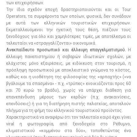
των επιχειρήσεων.
Την ίδια σχεδόν εποχή δραστηριοποιούνται και οι
Tour
Operators
, τα συμφέροντα των οποίων, φυσικά, δεν συνάδουν
με αυτά των ελληνικών τουριστικών επιχειρήσεων.
Εκμεταλλευόμενοι την ηγετική τους θέση, πιέζουν τους
ξενοδόχους για όλο και χαμηλότερες τιμές, με αποτέλεσμα οι
τελευταίοι να «στραγγαλίζονται» οικονομικά.
Ανεκπαίδευτο προσωπικό και έλλειψη επαγγελματισμού.
Η
έλλειψη πανεπιστημίου ή σοβαρών ιδιωτικών σχολών, με
ελάχιστες μόνο εξαιρέσεις, με ειδίκευση στον τουρισμό, η
πρόσληψη προσωπικού με αποκλειστικό γνώμονα το κόστος,
καθώς και η υιοθέτηση της φιλοσοφίας της «αρπαχτής» («να
βγάλουμε τα σπασμένα» - π.χ. «τρύπες» ενοικιάζονται προς 60
και 70 ευρώ το βράδυ), χωρίς να υπάρχει διάθεση για
επανεπένδυση μέρους των κερδών (π.χ. ανακαινίσεις,
επενδύσεις) ή για τη διατήρηση πιστής πελατείας, αποτελούν
πλήγμα για τη φήμη του ελληνικού τουριστικού προϊόντος.
Χαρακτηριστικά να αναφέρω ότι τον τελευταίο καιρό έχει γίνει
viral
η φωτογραφία, από ξενοδοχείο στο Ρέθυμνο,
κλιματιστικού «κομμένου στα δύο», τοποθετώντας ένα