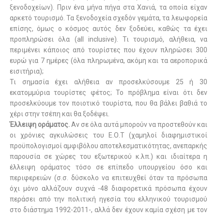
ξενοδοχείων). Πριν ένα μήνα πήγα στα Χανιά, τα οποία είχαν
αρκετό τουρισμό. Τα ξενοδοχεία σχεδόν γεμάτα, τα λεωφορεία
επίσης, όμως ο κόσμος αυτός δεν ξοδεύει, καθώς τα έχει
προπληρώσει όλα (
all
inclusive
). Τι τουρισμό, αλήθεια, να
περιμένει κάποιος από τουρίστες που έχουν πληρώσει 300
ευρώ για 7 ημέρες (όλα πληρωμένα, ακόμη και τα αεροπορικά
εισιτήρια);
Τι σημασία έχει αλήθεια αν προσελκύσουμε 25 ή 30
εκατομμύρια τουρίστες φέτος; Το πρόβλημα είναι ότι δεν
προσελκύουμε τον ποιοτικό τουρίστα, που θα βάλει βαθιά το
χέρι στην τσέπη και θα ξοδέψει.
Έλλειψη οράματος.
Αν σε όλα αυτά μπορούν να προστεθούν και
οι χρόνιες αγκυλώσεις του Ε.Ο.Τ (χαμηλοί διαφημιστικοί
προϋπολογισμοί αμφιβόλου αποτελεσματικότητας, ανεπαρκής
παρουσία σε χώρες του εξωτερικού κ.λπ.) και ιδιαίτερα η
έλλειψη οράματος τόσο σε επίπεδο υπουργείου όσο και
περιφερειών (σ.σ. δύσκολο να επιτευχθεί όταν τα πρόσωπα
όχι μόνο αλλάζουν συχνά -48 διαφορετικά πρόσωπα έχουν
περάσει από την πολιτική ηγεσία του ελληνικού τουρισμού
στο διάστημα 1992-2011-, αλλά δεν έχουν καμία σχέση με τον