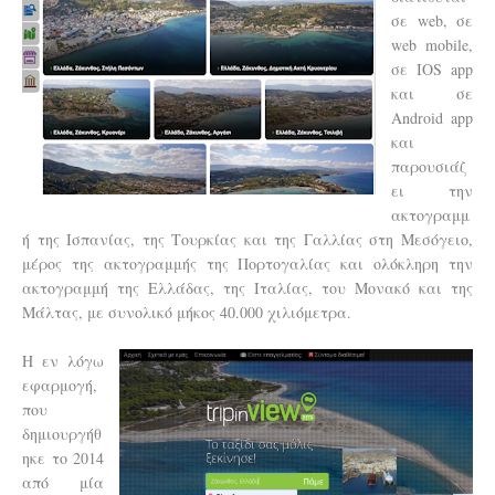
σε web, σε
web mobile,
σε IOS app
και σε
Android app
και
παρουσιάζ
ει την
ακτογραμμ
ή της Ισπανίας, της Τουρκίας και της Γαλλίας στη Μεσόγειο,
μέρος της ακτογραμμής της Πορτογαλίας και ολόκληρη την
ακτογραμμή της Ελλάδας, της Ιταλίας, του Μονακό και της
Μάλτας, με συνολικό μήκος 40.000 χιλιόμετρα.
Η εν λόγω
εφαρμογή,
που
δημιουργήθ
ηκε το 2014
από μία