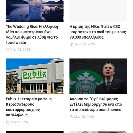
The Wedding Rice: Η ελληνική
Η κρίση της Nike. Γιατί ο CEO
ιδέα που μετατρέπει ένα
μοιράστηκε το mail του με τους
γαμήλιο έθιμο σε λύση για το
78.000 υπαλλήλους;
food waste
June 13, 2026
July 08, 2026
Publix. Η εταιρεία με τους
Ακουσε το "Οχι" 242 φορές.
περισσότερους
Εντέλει δημιούργησε ένα από
εκατομμυριούχους
τα πιο επώνυμα brand names
υπαλλήλους...
May 18, 2026
May 28, 2026