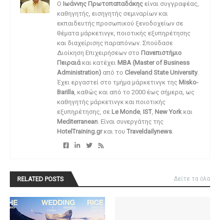
O
Ιωάννης Πρωτοπαπαδάκης
είναι συγγραφέας,
καθηγητής, εισηγητής σεμιναρίων και
εκπαιδευτής προσωπικού ξενοδοχείων σε
θέματα μάρκετινγκ, ποιοτικής εξυπηρέτησης
και διαχείρισης παραπόνων. Σπούδασε
Διοίκηση Επιχειρήσεων στο
Πανεπιστήμιο
Πειραιά
και κατέχει
MBA (Master of Business
Administration)
από το
Cleveland State University
.
Έχει εργαστεί στο τμήμα μάρκετινγκ της
Misko-
Barilla
, καθώς και από το 2000 έως σήμερα, ως
καθηγητής μάρκετινγκ και ποιοτικής
εξυπηρέτησης, σε
Le Monde
,
IST
,
New York
και
Mediterranean
. Είναι συνεργάτης της
HotelTraining.gr
και του
Traveldailynews
.
RELATED POSTS
Δείτε τα όλα