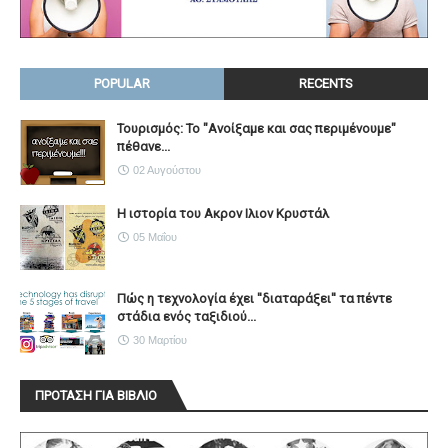
POPULAR
RECENTS
Τουρισμός: Το "Ανοίξαμε και σας περιμένουμε"
πέθανε...
02 Αυγούστου
Η ιστορία του Ακρον Ιλιον Κρυστάλ
05 Μαΐου
Πώς η τεχνολογία έχει ''διαταράξει'' τα πέντε
στάδια ενός ταξιδιού...
30 Μαρτίου
ΠΡΟΤΑΣΗ ΓΙΑ ΒΙΒΛΙΟ