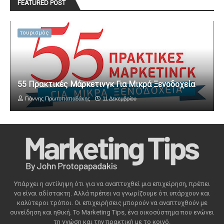
FEATURED POST
τουρισμός
55 Πρακτικές Μάρκετινγκ Για Μικρά Ξενοδοχεία
Γιάννης Πρωτοπαπαδάκης
11 Δεκεμβρίου
Υπάρχει η αντίληψη ότι για να αναπτυχθεί μια επιχείρηση, πρέπει
να είναι αδίστακτη. Αλλά πρέπει να γνωρίζουμε ότι υπάρχουν και
καλύτεροι τρόποι. Οι επιχειρήσεις μπορούν να αναπτυχθούν με
συνείδηση ​​και ηθική. Το Marketing Tips, ένα οικοσύστημα που ενώνει
τη γνώση και την πρακτική με το κοινό.