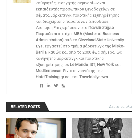
καθηγητής, εισηγητής σεμιναρίων και
εκπαιδευτής προσωπικού ξενοδοχείων σε
θέματα μάρκετινγκ, ποιοτικής εξυπηρέτησης
και διαχείρισης παραπόνων. Σπούδασε
Διοίκηση Επιχειρήσεων στο
Πανεπιστήμιο
Πειραιά
και κατέχει
MBA (Master of Business
Administration)
από το
Cleveland State University
.
Έχει εργαστεί στο τμήμα μάρκετινγκ της
Misko-
Barilla
, καθώς και από το 2000 έως σήμερα, ως
καθηγητής μάρκετινγκ και ποιοτικής
εξυπηρέτησης, σε
Le Monde
,
IST
,
New York
και
Mediterranean
. Είναι συνεργάτης της
HotelTraining.gr
και του
Traveldailynews
.
RELATED POSTS
Δείτε τα όλα