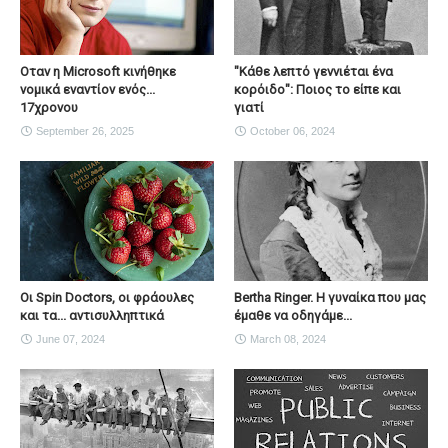
Οταν η Microsoft κινήθηκε
"Κάθε λεπτό γεννιέται ένα
νομικά εναντίον ενός...
κορόιδο": Ποιος το είπε και
17χρονου
γιατί
September 26, 2025
October 06, 2024
Οι Spin Doctors, οι φράουλες
Bertha Ringer. Η γυναίκα που μας
και τα... αντισυλληπτικά
έμαθε να οδηγάμε...
June 07, 2024
March 08, 2024