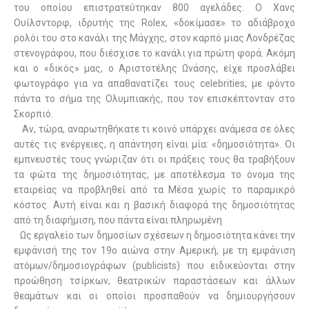
του οποίου επιστρατεύτηκαν 800 αγελάδες. Ο Χανς
Ουίλσντορφ, ιδρυτής της Rolex, «δοκίμασε» το αδιάβροχο
ρολόι του στο κανάλι της Μάγχης, στον καρπό μιας Λονδρέζας
στενογράφου, που διέσχισε το κανάλι για πρώτη φορά. Ακόμη
και ο «δικός» μας, ο Αριστοτέλης Ωνάσης, είχε προσλάβει
φωτογράφο για να απαθανατίζει τους celebrities, με φόντο
πάντα το σήμα της Ολυμπιακής, που τον επισκέπτονταν στο
Σκορπιό.
Αν, τώρα, αναρωτηθήκατε τι κοινό υπάρχει ανάμεσα σε όλες
αυτές τις ενέργειες, η απάντηση είναι μία: «δημοσιότητα». Οι
εμπνευστές τους γνώριζαν ότι οι πράξεις τους θα τραβήξουν
τα φώτα της δημοσιότητας, με αποτέλεσμα το όνομα της
εταιρείας να προβληθεί από τα Μέσα χωρίς το παραμικρό
κόστος. Αυτή είναι και η βασική διαφορά της δημοσιότητας
από τη διαφήμιση, που πάντα είναι πληρωμένη
Ως εργαλείο των δημοσίων σχέσεων η δημοσιότητα κάνει την
εμφάνισή της τον 19ο αιώνα στην Αμερική, με τη εμφάνιση
ατόμων/δημοσιογράφων (
publicists
) που ειδικεύονται στην
προώθηση τσίρκων, θεατρικών παραστάσεων και άλλων
θεαμάτων και οι οποίοι προσπαθούν να δημιουργήσουν