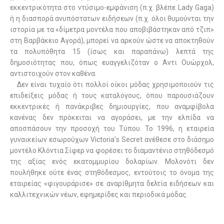
εκκεντρικότητα στο ντύσιμο-εμφάνιση (π.χ. βλέπε Lady Gaga)
ή η διασπορά ανυπόστατων ειδήσεων (π.χ. όλοι θυμούνται την
ιστορία με τα «δίμετρα μοντέλα που αποβιβάστηκαν από τζιπ»
στη Βαρβάκειο Αγορά), μπορεί να αρκούν ώστε να αποκτηθούν
τα πολυπόθητα 15 (ίσως και παραπάνω) λεπτά της
δημοσιότητας που, όπως ευαγγελιζόταν ο Αντι Ουώρχολ,
αντιστοιχούν στον καθένα.
Δεν είναι τυχαίο ότι πολλοί οίκοι μόδας χρησιμοποιούν τις
επιδείξεις μόδας ή τους καταλόγους, όπου παρουσιάζουν
εκκεντρικές ή πανάκριβες δημιουργίες, που αναμφίβολα
κανένας δεν πρόκειται να αγοράσει, με την ελπίδα να
αποσπάσουν την προσοχή του Τύπου. Το 1996, η εταιρεία
γυναικείων εσωρούχων Victoria’
s
Secret ανέθεσε στο διάσημο
μοντέλο Κλόντια Σίφερ να φορέσει το διαμαντένιο στηθόδεσμό
της αξίας ενός εκατομμυρίου δολαρίων. Μολονότι δεν
πουλήθηκε ούτε ένας στηθόδεσμος, εντούτοις το όνομα της
εταιρείας «φιγουράρισε» σε αναρίθμητα δελτία ειδήσεων και
καλλιτεχνικών νέων, εφημερίδες και περιοδικά μόδας.