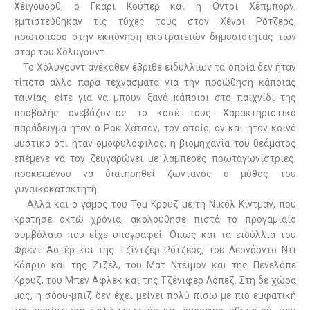
Χέιγουορθ, ο Γκάρι Κούπερ και η Οντρι Χέπμπορν,
εμπιστεύθηκαν τις τύχες τους στον Χένρι Ρότζερς,
πρωτοπόρο στην εκπόνηση εκστρατειών δημοσιότητας των
σταρ του Χόλυγουντ.
Το Χόλυγουντ ανέκαθεν έβριθε ειδυλλίων τα οποία δεν ήταν
τίποτα άλλο παρά τεχνάσματα για την προώθηση κάποιας
ταινίας, είτε για να μπουν ξανά κάποιοι στο παιχνίδι της
προβολής ανεβάζοντας το κασέ τους. Χαρακτηριστικό
παράδειγμα ήταν ο Ροκ Χάτσον, τον οποίο, αν και ήταν κοινό
μυστικό ότι ήταν ομοφυλόφιλος, η βιομηχανία του θεάματος
επέμενε να τον ζευγαρώνει με λαμπερές πρωταγωνίστριες,
προκειμένου να διατηρηθεί ζωντανός ο μύθος του
γυναικοκατακτητή.
Αλλά και ο γάμος του Τομ Κρουζ με τη Νικόλ Κίντμαν, που
κράτησε οκτώ χρόνια, ακολούθησε πιστά το προγαμιαίο
συμβόλαιο που είχε υπογραφεί. Όπως και τα ειδύλλια του
Φρεντ Αστέρ και της Τζίντζερ Ρότζερς, του Λεονάρντο Ντι
Κάπριο και της Ζιζέλ, του Ματ Ντέιμον και της Πενελόπε
Κρουζ, του Μπεν Αφλεκ και της Τζένιφερ Λόπεζ. Στη δε χώρα
μας, η σόου-μπιζ δεν έχει μείνει πολύ πίσω με πιο εμφατική