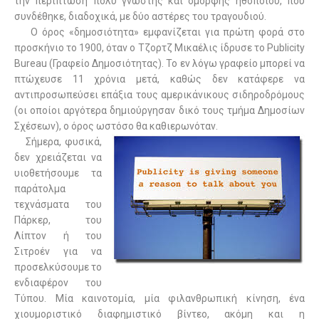
την περίπτωση πολύ γνωστής και όμορφης ηθοποιού, που
συνδέθηκε, διαδοχικά, με δύο αστέρες του τραγουδιού.
Ο όρος «δημοσιότητα» εμφανίζεται για πρώτη φορά στο
προσκήνιο το 1900, όταν ο Τζορτζ Μικαέλις ίδρυσε το Publicity
Bureau (Γραφείο Δημοσιότητας). Το εν λόγω γραφείο μπορεί να
πτώχευσε 11 χρόνια μετά, καθώς δεν κατάφερε να
αντιπροσωπεύσει επάξια τους αμερικάνικους σιδηροδρόμους
(οι οποίοι αργότερα δημιούργησαν δικό τους τμήμα Δημοσίων
Σχέσεων), ο όρος ωστόσο θα καθιερωνόταν.
Σήμερα, φυσικά,
δεν χρειάζεται να
υιοθετήσουμε τα
παράτολμα
τεχνάσματα του
Πάρκερ, του
Λίπτον ή του
Σιτροέν για να
προσελκύσουμε το
ενδιαφέρον του
Τύπου. Μία καινοτομία, μία φιλανθρωπική κίνηση, ένα
χιουμοριστικό διαφημιστικό βίντεο, ακόμη και η