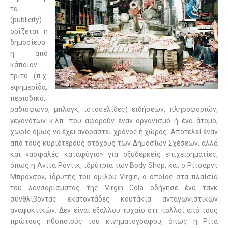
τα
(publicity)
ορίζεται η
δημοσίευσ
η από
κάποιον
τρίτο (π.χ.
εφημερίδα,
περιοδικό,
ραδιόφωνο, μπλογκ, ιστοσελίδες) ειδήσεων, πληροφοριών,
γεγονότων κ.λπ. που αφορούν έναν οργανισμό ή ένα άτομο,
χωρίς όμως να έχει αγοραστεί χρόνος ή χώρος. Αποτελεί έναν
από τους κυριότερους στόχους των Δημοσίων Σχέσεων, αλλά
και «ασφαλές καταφύγιο» για οξυδερκείς επιχειρηματίες,
όπως η Ανίτα Ρόντικ, ιδρύτρια των Body Shop, και ο Ρίτσαρντ
Μπράνσον, ιδρυτής του ομίλου Virgin, ο οποίος στα πλαίσια
του λανσαρίσματος της Virgin Cola οδήγησε ένα τανκ
συνθλίβοντας εκατοντάδες κουτάκια ανταγωνιστικών
αναψυκτικών. Δεν είναι εξάλλου τυχαίο ότι πολλοί από τους
πρώτους ηθοποιούς του κινηματογράφου, όπως η Ρίτα