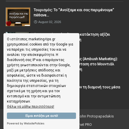
Τουρισμός: Το "Ανοίξαμε και σας περιμένουμε"
πέθανε...
August 02, 2026
Casanova Complex: Όταν η κατάκτηση αξίζει
Ο ιστότοπος marketing-tips.gr
περισσότερο από τη σχέση
χρησιμοποιεί cookies από την Google για
July 31, 2026
να παρέχει τις υπηρεσίες του και να
αναλύει την επισκεψιμότητα. Η
To Μάρκετινγκ της Ενέδρας (Ambush Marketing):
διεύθυνσή σας IP και ο παράγοντας
Πώς να κλέψεις την παράσταση στο Μουντιάλ
χρήστη γνωστοποιούνται στην Google,
χωρίς (επίσημη) πρόσκληση
μαζί με μετρήσεις απόδοσης και
ασφαλείας, ώστε να διασφαλιστεί η
July 19, 2026
ποιότητα της υπηρεσίας, για τη
δημιουργία στατιστικών στοιχείων
Γιατί οι επισκέπτες ξεχνούν τη διαμονή τους μέσα
σχετικά με τη χρήση και για τον
σε 48 ώρες;
εντοπισμό και την αντιμετώπιση
July 10, 2026
καταχρήσεων.
Θέλω να μάθω περισσότερα!
Είμαι εντάξει με αυτό!
Copyright ©
2026
Marketing Tips | by John Protopapadakis
Powered by WebsitePolicies
Creative Ideas 💡 by Facenet PRO