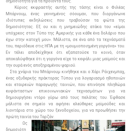
δημοσιότητα για τα προϊόντα τους.
Κύριος εκφραστής αυτής της τάσης είναι ο Φιλέας
Μπάρνουμ, ένας γεννημένος σόουμαν, που διοργάνωνε
ιδιότυπες εκδηλώσεις που τραβούσαν τα φώτα της
δημοσιότητας. Εξ ου και η μνημειώδης ατάκα του «είμαι
υπόχρεος στον Τύπο της Αμερικής για κάθε ένα δολάριο που
έχω στην κατοχή μου». Μάλιστα, σε ένα από τα τεχνάσματά
του, περιόδευε στις ΗΠΑ με τη «μουμιοποιημένη γοργόνα» του.
Εν τέλει αποδείχθηκε ότι εξαπατούσε το κοινό, όταν
αποκαλύφθηκε ότι η γοργόνα είχε το κεφάλι μιας μαϊμούς και
την ουρά ενός αποξηραμένου ψαριού.
Στα χνάρια του Μπάρνουμ κινήθηκε και ο Χάρι Ράιχενμπαχ,
ένας οξυδερκής πράκτορας Τύπου για λογαριασμό ηθοποιών
και εταιρειών παραγωγής ταινιών, που επινόησε πληθώρα
ευφάνταστων επικοινωνιακών τεχνασμάτων για να
δημιουργήσει ντόρο γύρω από τους πελάτες του. Έφθασε
μάλιστα σε σημείο να αφήσει ελεύθερες μαϊμούδες και
λιοντάρια στο χώρο του ξενοδοχείου, για να προωθήσει την
πρώτη ταινία του Ταρζάν.
Ως
δημοσιότη