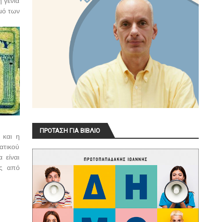
 γενιά
μό των
ΠΡΟΤΑΣΗ ΓΙΑ ΒΙΒΛΙΟ
 και η
ατικού
 είναι
ως από