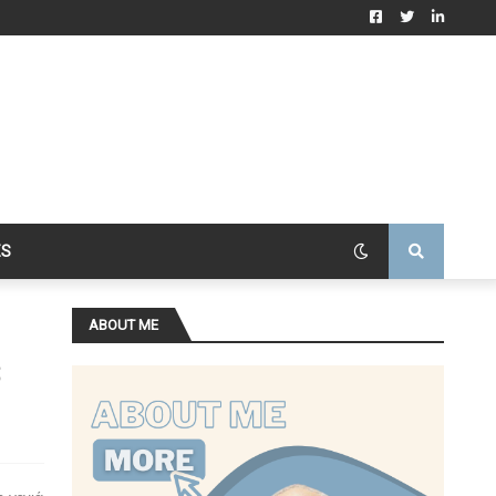
ES
ABOUT ME
s