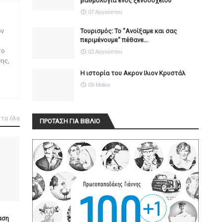
βαθμολογία ενός ξενοδοχείου
07 Αυγούστου
Τουρισμός: Το "Ανοίξαμε και σας
ων
περιμένουμε" πέθανε...
το
02 Αυγούστου
ης,
Η ιστορία του Ακρον Ιλιον Κρυστάλ
05 Μαΐου
 τα όλα
ΠΡΟΤΑΣΗ ΓΙΑ ΒΙΒΛΙΟ
αση