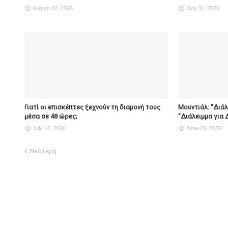
August 02, 2026
July 31, 2026
Γιατί οι επισκέπτες ξεχνούν τη διαμονή τους
Μουντιάλ: "Διά
μέσα σε 48 ώρες;
"Διάλειμμα για 
July 10, 2026
June 23, 2026
Νεότερη