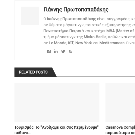
Γιάννης Πρωτοπαπαδάκης
O
Ιωάννης Πρωτοπαπαδάκης
είναι συγγραφέας, κ
σε θέματα μάρκετινγκ, ποιοτικής εξυπηρέτησης κ
Πανεπιστήμιο Πειραιά
και κατέχει
MBA (Master of 
τμήμα μάρκετινγκ της
Misko-Barilla
, καθώς και απ
σε
Le Monde
,
IST
,
New York
και
Mediterranean
. Είν
RELATED POSTS
Τουρισμός: Το "Ανοίξαμε και σας περιμένουμε"
Casanova Comple
πέθανε...
περισσότερο απ