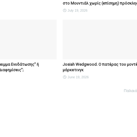
στο Μουντιάλ χωρίς (επίσημη) πρόσκλη
July 19, 2026
λειμμα Ενυδάτωσης" ή
Josiah Wedgwood. Ο πατέρας του μοντ
Διαφημίσεις";
μάρκετινγκ
June 19, 2026
Παλαι