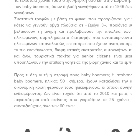
Τα τελευταία χρόνια τόσο στην Αμερική όσο και στην Ευρώπη, 
των
baby
boomers
, όσων δηλαδή γεννήθηκαν από το 1946 έως
γεννήσεων.
Συστατικά τροφών με βάση τα φύκια, που προορίζονται για 
κότες να γεννούν αβγά πλούσια σε «Ωμέγα 3», προϊόντα υ
βελτιώνουν τη μνήμη και προλαβαίνουν την απώλεια των
ηλικιωμένων, συμπληρώματα διατροφής που ανταποκρίνονται 
ηλικιωμένων καταναλωτών, εστιατόρια που έχουν αναπροσαρμ
τα πιο ευανάγνωστα, διαφημιστικές εκστρατείες αυτοκινήτων 
και άνω, τουριστικά πακέτα για
senior
citizens
είναι μερ
υποδηλώνουν την επίθεση γοητείας της βιομηχανίας και το εμπο
Προς τι όλη αυτή η στροφή σους
baby
boomers
; Η απάντησ
baby
boomers
, ηλικίας 50+ σήμερα, έχουν κατακλύσει την
οικονομική κρίση φέρνουν τους ηλικιωμένους, οι οποίοι συνή
ενδιαφέροντος. Δεν είναι τυχαίο ότι από το 2010 και μετά,
περισσότεροι από εκείνους που γιορτάζουν τα 25 χρόνια 
συνταξιούχους άνω των 60 ετών.