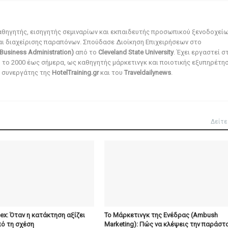
αθηγητής, εισηγητής σεμιναρίων και εκπαιδευτής προσωπικού ξενοδοχεί
αι διαχείρισης παραπόνων. Σπούδασε Διοίκηση Επιχειρήσεων στο
Business Administration)
από το
Cleveland State University
. Έχει εργαστεί σ
ό το 2000 έως σήμερα, ως καθηγητής μάρκετινγκ και ποιοτικής εξυπηρέτησ
αι συνεργάτης της
HotelTraining.gr
και του
Traveldailynews
.
Δείτε
x: Όταν η κατάκτηση αξίζει
To Μάρκετινγκ της Ενέδρας (Ambush
ό τη σχέση
Marketing): Πώς να κλέψεις την παράστ