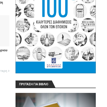
ση
έρνου
ότερη
ΠΡΟΤΑΣΗ ΓΙΑ ΒΙΒΛΙΟ