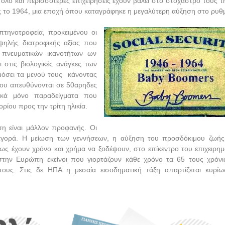
όλο και περισσότερες επιχειρήσεις έχουν βάλει στο στόχαστρό τους τη
 το 1964, μια εποχή όπου καταγράφηκε η μεγαλύτερη αύξηση στο ρυθ
πτηνοτροφεία, προκειμένου οι
ψηλής διατροφικής αξίας που
 πνευματικών ικανοτήτων ων
στις βιολογικές ανάγκες των
όσει τα μενού τους κάνοντας
που απευθύνονται σε 50αρηδες
ικά μόνο παραδείγματα που
ρίου προς την τρίτη ηλικία.
η είναι μάλλον προφανής. Οι
 αγορά. Η μείωση των γεννήσεων, η αύξηση του προσδόκιμου ζωής
θως έχουν χρόνο και χρήμα να ξοδέψουν, στο επίκεντρο του επιχειρημ
 στην Ευρώπη εκείνοι που γιορτάζουν κάθε χρόνο τα 65 τους χρόνια
τους. Στις δε ΗΠΑ η μεσαία εισοδηματική τάξη απαρτίζεται κυρί